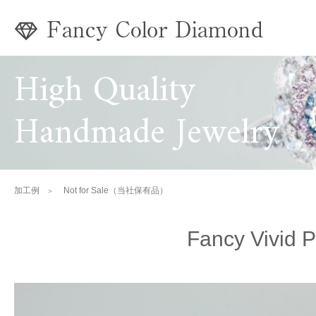
High Quality
Handmade Jewelry
加工例
Not for Sale（当社保有品）
Fancy Vivid P