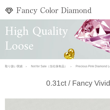
High Quality
Loose
取り扱い実績
Not for Sale（当社保有品）
Precious Pink Diamond 
0.31ct / Fancy Vivid